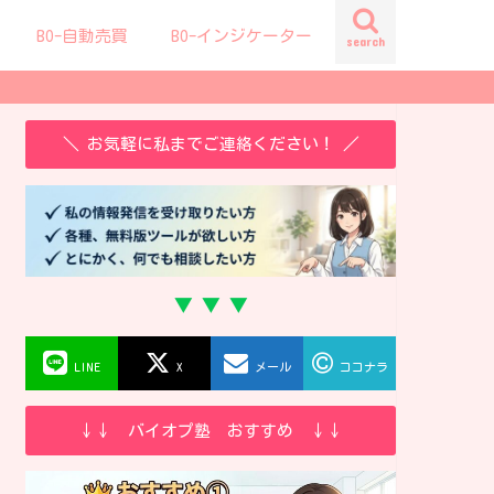
BO-自動売買
BO-インジケーター
search
＼ お気軽に私までご連絡ください！ ／
▼ ▼ ▼
LINE
X
メール
ココナラ
↓↓ バイオプ塾 おすすめ ↓↓