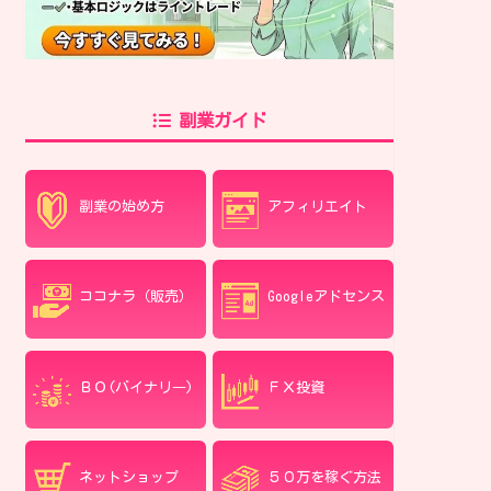
副業ガイド
副業の始め方
アフィリエイト
ココナラ（販売）
Googleアドセンス
ＢＯ(バイナリ―)
ＦＸ投資
ネットショップ
５０万を稼ぐ方法