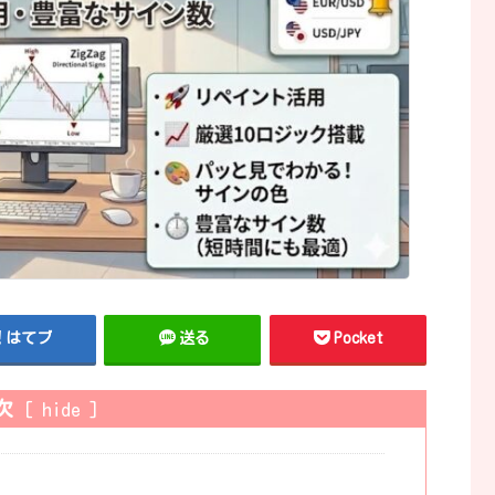
はてブ
送る
Pocket
次
[
hide
]